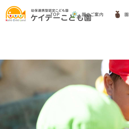
TOP
園のご案内
園