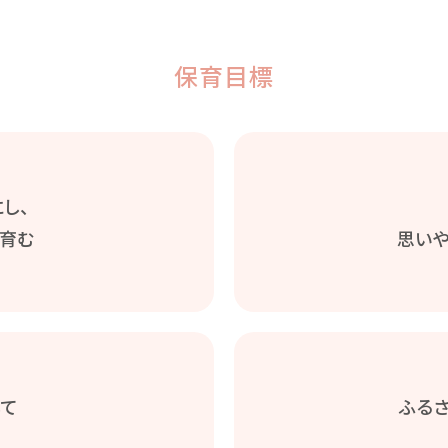
保育目標
し、
育む
思い
して
ふる