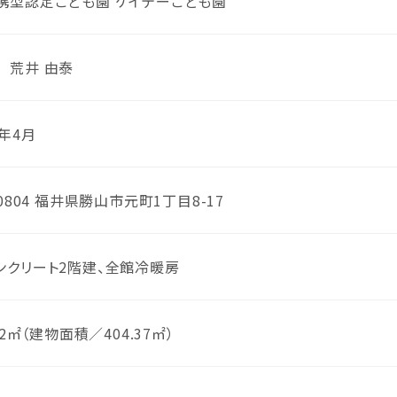
携型認定こども園 ケイテーこども園
 荒井 由泰
年4月
-0804 福井県勝山市元町1丁目8-17
ンクリート2階建、全館冷暖房
.02㎡（建物面積／404.37㎡）